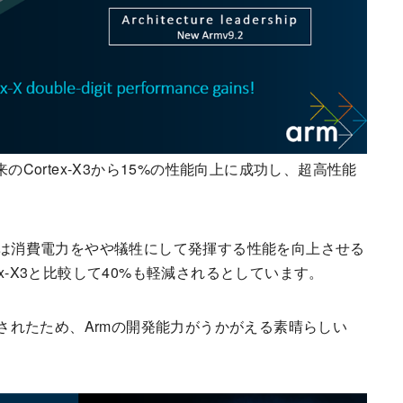
Uで、従来のCortex-X3から15%の性能向上に成功し、超高性能
x-X」は消費電力をやや犠牲にして発揮する性能を向上させる
x-X3と比較して40%も軽減されるとしています。
達成されたため、Armの開発能力がうかがえる素晴らしい