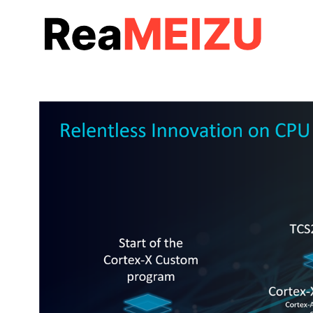
コ
ン
テ
ン
ツ
へ
移
動