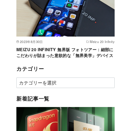
2023年8月30日
Meizu 20 Infinity
MEIZU 20 INFINITY 無界版 フォトツアー：細部に
こだわりが詰まった意欲的な「無界美学」デバイス
カテゴリー
カ
テ
ゴ
新着記事一覧
リ
ー