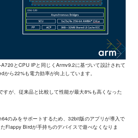
rtex-A720とCPU IPと同じくArmv9.2に基づいて設計されて
eshedから22%も電力効率が向上しています。
た設計ですが、従来品と比較して性能が最大8%も高くなった
h64のみをサポートするため、32bit版のアプリが導入で
lappy Birdが手持ちのデバイスで遊べなくなりま