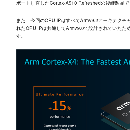
ポートし直したCortex-A510 Refreshedの後継製品
また、今回のCPU IPはすべてArmv9.2アーキ
れたCPU IPは共通してArmv9.0で設計されていた
す。