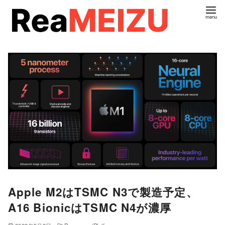
コ
ン
テ
ン
ツ
へ
移
動
Apple M2はTSMC N3で製造予定、
A16 BionicはTSMC N4が濃厚