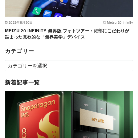
2023年8月30日
Meizu 20 Infinity
MEIZU 20 INFINITY 無界版 フォトツアー：細部にこだわりが
詰まった意欲的な「無界美学」デバイス
カテゴリー
カ
テ
ゴ
新着記事一覧
リ
ー