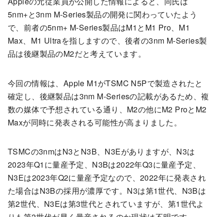
Appleの元従業員が公開した情報によると、同氏は
5nm+と3nm M-Series製品の開発に関わっていたよう
で、前者の5nm+ M-Series製品はM1とM1 Pro、M1
Max、M1 Ultraを指しますので、後者の3nm M-Series製
品は後継製品のM2だと考えています。
今回の情報は、Apple M1がTSMC N5Pで製造されたと
確定し、後継製品は3nm M-Seriesの記載があるため、複
数の媒体で予想されている通り、M2の他にM2 ProとM2
Maxが同時に発表される可能性が高まりました。
TSMCの3nmはN3とN3B、N3Eがありますが、N3は
2023年Q1に量産予定、N3Bは2022年Q3に量産予定、
N3Eは2023年Q2に量産予定なので、2022年に発表され
た場合はN3Bの採用が濃厚です。N3は第1世代、N3Bは
第2世代、N3Eは第3世代とされていますが、第1世代よ
りも第2世代が早く量産されるのか現状は不明です。