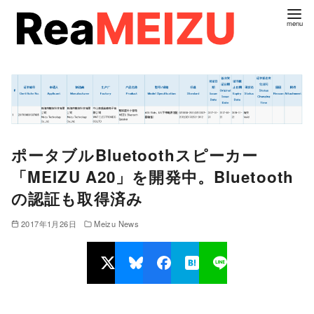
コ
ン
テ
ン
ツ
へ
移
動
ポータブルBluetoothスピーカー
「MEIZU A20」を開発中。Bluetooth
の認証も取得済み
2017年1月26日
Meizu News