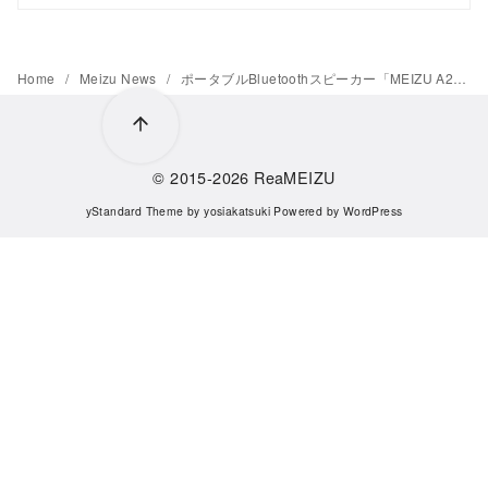
Home
Meizu News
ポータブルBluetoothスピーカー「MEIZU A20」を開発中。Bluetoothの認証も取得済み
© 2015-2026
ReaMEIZU
yStandard Theme
by
yosiakatsuki
Powered by
WordPress