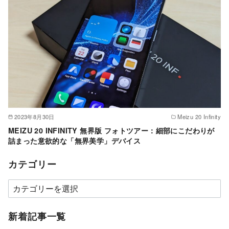
2023年8月30日
Meizu 20 Infinity
MEIZU 20 INFINITY 無界版 フォトツアー：細部にこだわりが
詰まった意欲的な「無界美学」デバイス
カテゴリー
カ
テ
ゴ
新着記事一覧
リ