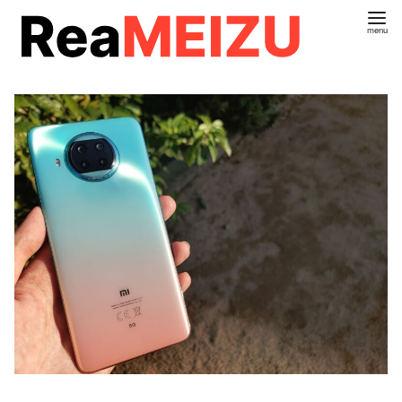
コ
ン
テ
ン
ツ
へ
移
動