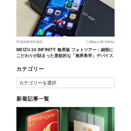
2023年8月30日
Meizu 20 Infinity
MEIZU 20 INFINITY 無界版 フォトツアー：細部に
こだわりが詰まった意欲的な「無界美学」デバイス
カテゴリー
カ
テ
ゴ
新着記事一覧
リ
ー