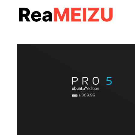
コ
ン
テ
ン
ツ
へ
移
動