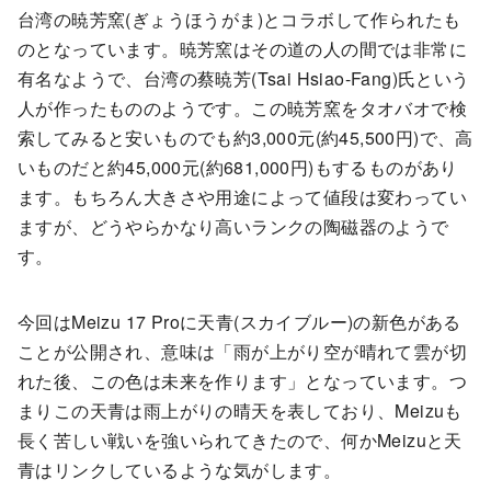
台湾の暁芳窯(ぎょうほうがま)とコラボして作られたも
のとなっています。暁芳窯はその道の人の間では非常に
有名なようで、台湾の蔡暁芳(Tsai Hsiao-Fang)氏という
人が作ったもののようです。この暁芳窯をタオバオで検
索してみると安いものでも約3,000元(約45,500円)で、高
いものだと約45,000元(約681,000円)もするものがあり
ます。もちろん大きさや用途によって値段は変わってい
ますが、どうやらかなり高いランクの陶磁器のようで
す。
今回はMeizu 17 Proに天青(スカイブルー)の新色がある
ことが公開され、意味は「雨が上がり空が晴れて雲が切
れた後、この色は未来を作ります」となっています。つ
まりこの天青は雨上がりの晴天を表しており、Meizuも
長く苦しい戦いを強いられてきたので、何かMeizuと天
青はリンクしているような気がします。