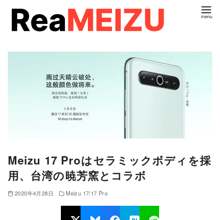
コ
ン
テ
ン
ツ
へ
移
動
Meizu 17 Proはセラミックボディを採
用、台湾の暁芳窯とコラボ
2020年4月28日
Meizu 17/17 Pro