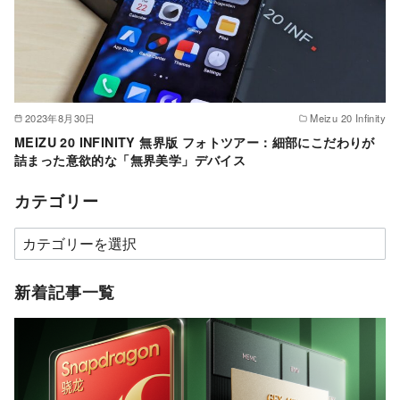
2023年8月30日
Meizu 20 Infinity
MEIZU 20 INFINITY 無界版 フォトツアー：細部にこだわりが
詰まった意欲的な「無界美学」デバイス
カテゴリー
カ
テ
ゴ
新着記事一覧
リ
ー