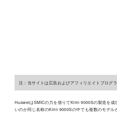
注：当サイトは広告およびアフィリエイトプログ
HuaweiはSMICの力を借りてKirin 9000Sの
いのか同じ名称のKirin 9000Sの中でも複数のモ