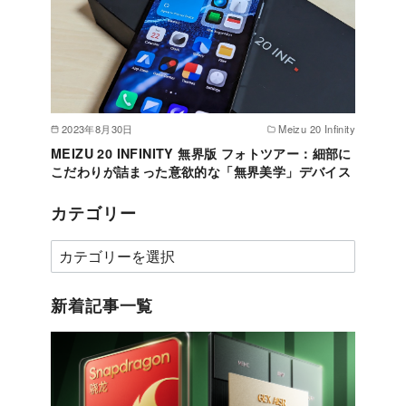
2023年8月30日
Meizu 20 Infinity
MEIZU 20 INFINITY 無界版 フォトツアー：細部に
こだわりが詰まった意欲的な「無界美学」デバイス
カテゴリー
カ
テ
ゴ
新着記事一覧
リ
ー