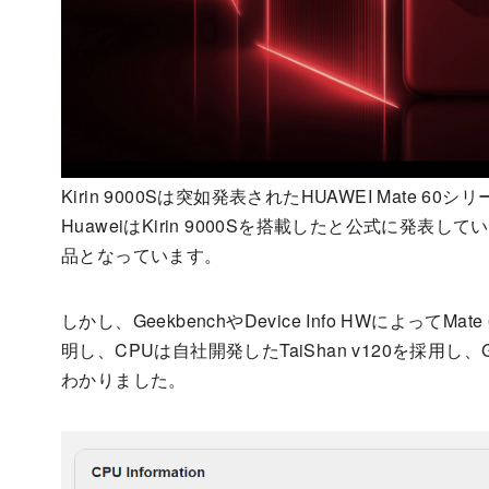
Kirin 9000Sは突如発表されたHUAWEI Mate
HuaweiはKirin 9000Sを搭載したと公式に発表し
品となっています。
しかし、GeekbenchやDevice Info HWによってM
明し、CPUは自社開発したTaiShan v120を採用し
わかりました。