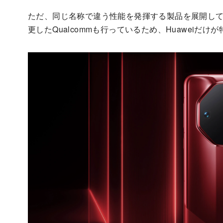
ただ、同じ名称で違う性能を発揮する製品を展開している
更したQualcommも行っているため、Huaweiだ