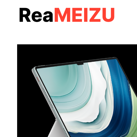
コ
ン
テ
ン
ツ
へ
移
動