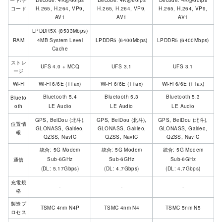
ード/デ
Decode: 4K@60fps
Decode: 4K@60fps
Decode: 4K@60fps
コード
H.265, H.264, VP9,
H.265, H.264, VP9,
H.265, H.264, VP9,
AV1
AV1
AV1
LPDDR5X (8533Mbps)
RAM
4MB System Level
LPDDR5 (6400Mbps)
LPDDR5 (6400Mbps)
Cache
ストレ
UFS 4.0 + MCQ
UFS 3.1
UFS 3.1
ージ
Wi-Fi
Wi-Fi 6/6E (11ax)
Wi-Fi 6/6E (11ax)
Wi-Fi 6/6E (11ax)
Bluetooth 5.4
Bluetooth 5.3
Bluetooth 5.3
Blueto
oth
LE Audio
LE Audio
LE Audio
GPS, BeiDou (北斗),
GPS, BeiDou (北斗),
GPS, BeiDou (北斗),
位置情
GLONASS, Galileo,
GLONASS, Galileo,
GLONASS, Galileo,
報
QZSS, NavIC
QZSS, NavIC
QZSS, NavIC
統合: 5G Modem
統合: 5G Modem
統合: 5G Modem
Sub-6GHz
Sub-6GHz
Sub-6GHz
通信
(DL: 5.17Gbps)
(DL: 4.7Gbps)
(DL: 4.7Gbps)
充電規
-
-
-
格
製造プ
TSMC 4nm N4P
TSMC 4nm N4
TSMC 5nm N5
ロセス