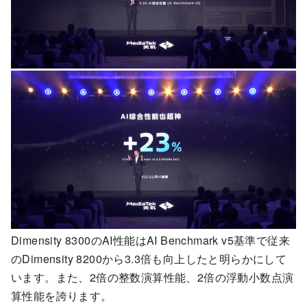
Dimensity 8300のAI性能はAI Benchmark v5基準で従来
のDimensity 8200から3.3倍も向上したと明らかにして
います。また、2倍の整数演算性能、2倍の浮動小数点演
算性能を誇ります。