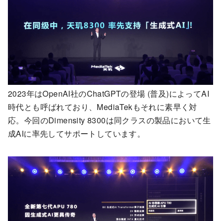
2023年はOpenAI社のChatGPTの登場 (普及)によってAI
時代とも呼ばれており、MediaTekもそれに素早く対
応。今回のDimensity 8300は同クラスの製品において生
成AIに率先してサポートしています。