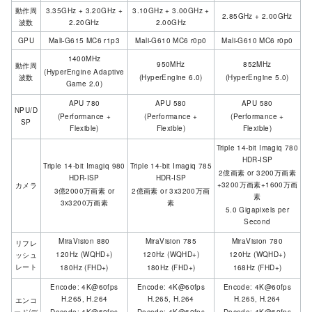
動作周
3.35GHz + 3.20GHz +
3.10GHz + 3.00GHz +
2.85GHz + 2.00GHz
波数
2.20GHz
2.00GHz
GPU
Mali-G615 MC6 r1p3
Mali-G610 MC6 r0p0
Mali-G610 MC6 r0p0
1400MHz
950MHz
852MHz
動作周
(HyperEngine Adaptive
波数
(HyperEngine 6.0)
(HyperEngine 5.0)
Game 2.0)
APU 780
APU 580
APU 580
NPU/D
(Performance +
(Performance +
(Performance +
SP
Flexible)
Flexible)
Flexible)
Triple 14-bit Imagiq 780
HDR-ISP
Triple 14-bit Imagiq 980
Triple 14-bit Imagiq 785
2億画素 or 3200万画素
HDR-ISP
HDR-ISP
+3200万画素+1600万画
カメラ
3億2000万画素 or
2億画素 or 3x3200万画
素
3x3200万画素
素
5.0 Gigapixels per
Second
MiraVision 880
MiraVision 785
MiraVision 780
リフレ
120Hz (WQHD+)
120Hz (WQHD+)
120Hz (WQHD+)
ッシュ
レート
180Hz (FHD+)
180Hz (FHD+)
168Hz (FHD+)
Encode: 4K@60fps
Encode: 4K@60fps
Encode: 4K@60fps
H.265, H.264
H.265, H.264
H.265, H.264
エンコ