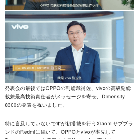
発表会の最後ではOPPOの副総裁補佐、vivoの高級副総
裁兼最高技術責任者がメッセージを寄せ、Dimensity
8300の発表を祝いました。
特に言及していないですが初搭載を行うXiaomiサブブラ
ンドのRedmiに続いて、OPPOとvivoが率先して