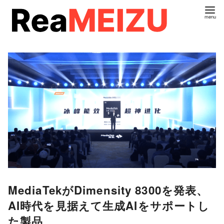
コ
ン
テ
ン
ツ
へ
移
動
MediaTekがDimensity 8300を発表、
AI時代を見据えて生成AIをサポートし
た製品