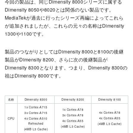
今回の製品は、同じDimensity 8000シリーズに属する
Dimensity 8050や8020とは関係のない製品です。
MediaTekが過去に行ったシリーズ再編によってこれら
が追加されましたが、これらの元々の名称はDimensity
1300や1100です。
製品のつながりとしてはDimensity 8000と8100の後継
製品がDimensity 8200、さらに次の後継製品が
Dimensity 8300となります。つまり、Dimensity 8300の
祖はDimensity 8000です。
名称
Dimensity 8300
Dimensity 8200
Dimensity 8100
1x Cortex-A715
1x Cortex-A78
4x Cortex-A78
3x Cortex-A715
3x Cortex-A78
4x Cortex-A55
CPU
4x Cortex-A510
4x Cortex-A55
Refreshed
(4MB L3 Cache)
(4MB L3 Cache)
(4MB L3 Cache)