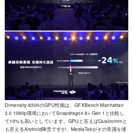
Dimensity 8300のGPU性能は、GFXBench Manhattan
3.0 1080p環境においてSnapdragon 8+ Gen 1と比較し
て10%も高いとしています。GPUと言えばQualcommと
も言えるAndroid陣営ですが、MediaTekがその常識を壊