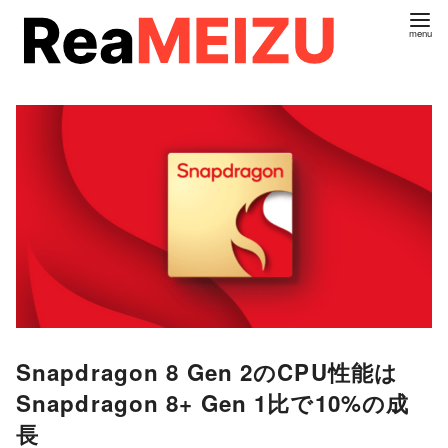
コ
ン
テ
ン
ツ
へ
移
動
Snapdragon 8 Gen 2のCPU性能は
Snapdragon 8+ Gen 1比で10%の成
長