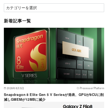
カ
テ
ゴ
新着記事一覧
リ
ー
2026年8月5日
Processor/Platform
Snapdragon 8 Elite Gen 5 V Seriesが発表、GPUが8CUに削
減しGMEMが12MBに減少