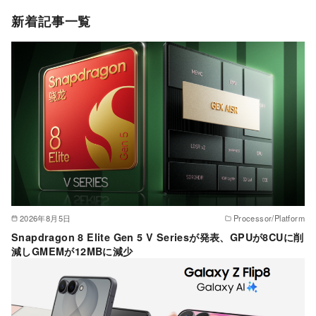
ゴ
新着記事一覧
リ
ー
2026年8月5日
Processor/Platform
Snapdragon 8 Elite Gen 5 V Seriesが発表、GPUが8CUに削
減しGMEMが12MBに減少