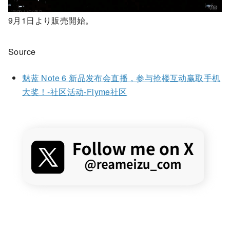
9月1日より販売開始。
Source
魅蓝 Note 6 新品发布会直播，参与抢楼互动赢取手机
大奖！-社区活动-Flyme社区