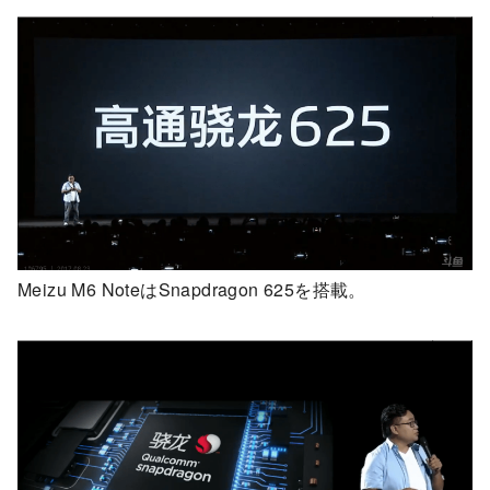
Meizu M6 NoteはSnapdragon 625を搭載。