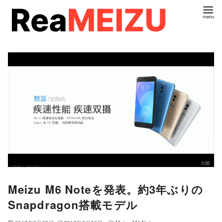
コ
ン
テ
ン
ツ
へ
移
動
Meizu M6 Noteを発表。約3年ぶりの
Snapdragon搭載モデル