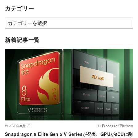
カテゴリー
カ
テ
ゴ
新着記事一覧
リ
ー
2026年8月5日
Processor/Platform
Snapdragon 8 Elite Gen 5 V Seriesが発表、GPUが8CUに削