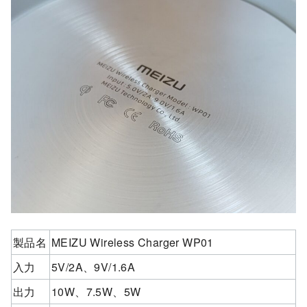
製品名
MEIZU Wireless Charger WP01
入力
5V/2A、9V/1.6A
出力
10W、7.5W、5W