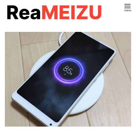
コ
ン
テ
ン
ツ
へ
移
動