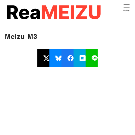
コ
ン
テ
ン
Meizu M3
ツ
へ
移
動