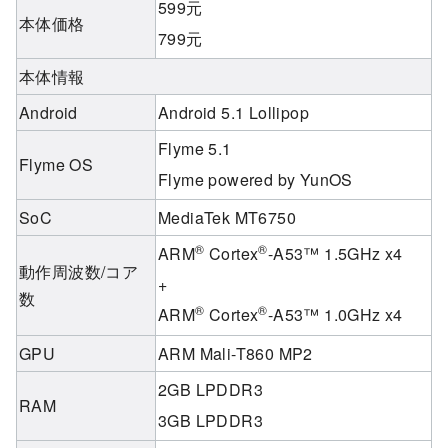
599元
本体価格
799元
本体情報
Android
Android 5.1 Lollipop
Flyme 5.1
Flyme OS
Flyme powered by YunOS
SoC
MediaTek MT6750
®
®
ARM
Cortex
-A53™ 1.5GHz x4
動作周波数/コア
+
数
®
®
ARM
Cortex
-A53™ 1.0GHz x4
GPU
ARM Mali-T860 MP2
2GB LPDDR3
RAM
3GB LPDDR3