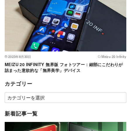
2023年8月30日
Meizu 20 Infinity
MEIZU 20 INFINITY 無界版 フォトツアー：細部にこだわりが
詰まった意欲的な「無界美学」デバイス
カテゴリー
カ
テ
ゴ
新着記事一覧
リ
ー