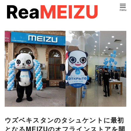
コ
ン
テ
ン
ツ
へ
移
動
ウズベキスタンのタシュケントに最初
となるMEIZUのオフラインストアを開