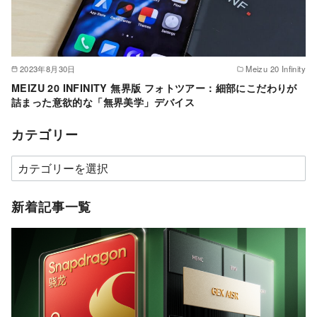
2023年8月30日
Meizu 20 Infinity
MEIZU 20 INFINITY 無界版 フォトツアー：細部にこだわりが
詰まった意欲的な「無界美学」デバイス
カテゴリー
カ
テ
ゴ
新着記事一覧
リ
ー