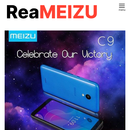
コ
ン
テ
ン
ツ
へ
移
動