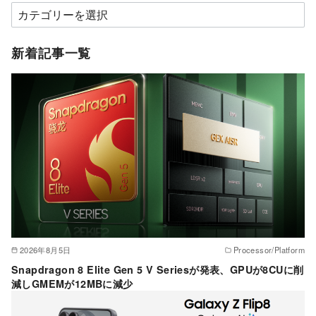
カ
テ
ゴ
新着記事一覧
リ
ー
2026年8月5日
Processor/Platform
Snapdragon 8 Elite Gen 5 V Seriesが発表、GPUが8CUに削
減しGMEMが12MBに減少