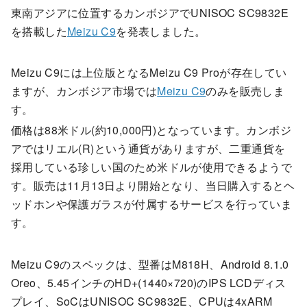
東南アジアに位置するカンボジアでUNISOC SC9832E
を搭載した
Meizu C9
を発表しました。
Meizu C9には上位版となるMeizu C9 Proが存在してい
ますが、カンボジア市場では
Meizu C9
のみを販売しま
す。
価格は88米ドル(約10,000円)となっています。カンボジ
アではリエル(R)という通貨がありますが、二重通貨を
採用している珍しい国のため米ドルが使用できるようで
す。販売は11月13日より開始となり、当日購入するとヘ
ッドホンや保護ガラスが付属するサービスを行っていま
す。
Meizu C9のスペックは、型番はM818H、Android 8.1.0
Oreo、5.45インチのHD+(1440×720)のIPS LCDディス
プレイ、SoCはUNISOC SC9832E、CPUは4xARM