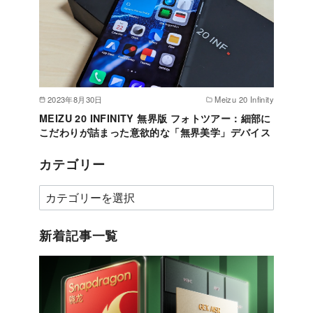
2023年8月30日
Meizu 20 Infinity
MEIZU 20 INFINITY 無界版 フォトツアー：細部に
こだわりが詰まった意欲的な「無界美学」デバイス
カテゴリー
カ
テ
ゴ
新着記事一覧
リ
ー