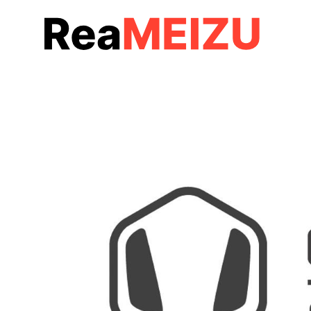
コ
ン
テ
ン
ツ
へ
移
動