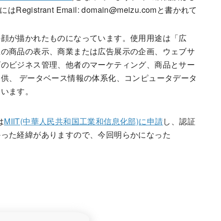
trant Email: domain@meizu.comと書かれて
の顔が描かれたものになっています。使用用途は「
広
上の商品の表示、商業または広告展示の企画、ウェブサ
ズのビジネス管理、他者のマーケティング、商品とサー
提供、
データベース情報の体系化、コンピュータデータ
ています。
は
MIIT(中華人民共和国工業和信息化部)に申請
し、認証
かった経緯がありますので、今回明らかになった