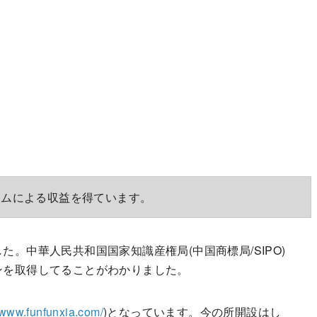
ラムによる収益を得ています。
した。
中華人民共和国国家知識産権局
(中国商標局/SIPO)
インを取得してることがわかりました。
//www.funfunxia.com/
)となっています。今の所開設はし