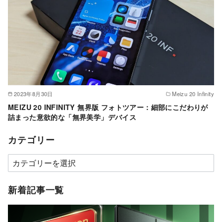
2023年8月30日
Meizu 20 Infinity
MEIZU 20 INFINITY 無界版 フォトツアー：細部にこだわりが
詰まった意欲的な「無界美学」デバイス
カテゴリー
カ
テ
ゴ
新着記事一覧
リ
ー