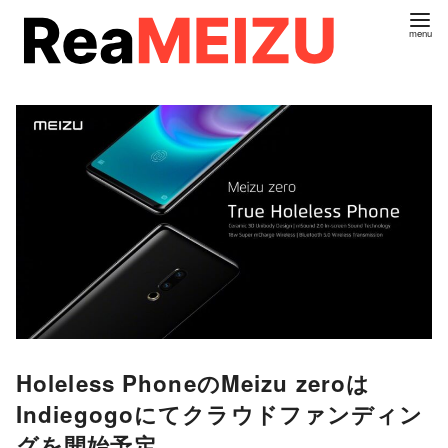
コ
ン
テ
ン
ツ
へ
移
動
Holeless PhoneのMeizu zeroは
Indiegogoにてクラウドファンディン
グを開始予定