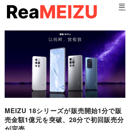
コ
ン
テ
ン
ツ
へ
移
動
MEIZU 18シリーズが販売開始1分で販
売金額1億元を突破、28分で初回販売分
が完売