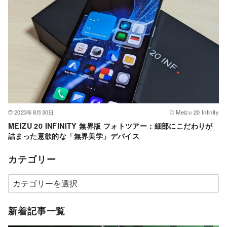
2023年8月30日
Meizu 20 Infinity
MEIZU 20 INFINITY 無界版 フォトツアー：細部にこだわりが
詰まった意欲的な「無界美学」デバイス
カテゴリー
カ
テ
ゴ
新着記事一覧
リ