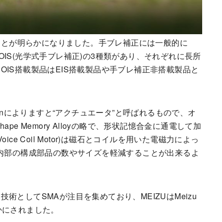
搭載することが明らかになりました。手ブレ補正には一般的に
、OIS(光学式手ブレ補正)の3種類があり、それぞれに長所
IS搭載製品はEIS搭載製品や手ブレ補正非搭載製品と
panによりますと“アクチュエータ”と呼ばれるもので、オ
e Memory Alloyの略で、形状記憶合金に通電して加
e Coil Motor)は磁石とコイルを用いた電磁力によっ
て内部の構成部品の数やサイズを軽減することが出来るよ
としてSMAが注目を集めており、MEIZUはMeizu
かにされました。