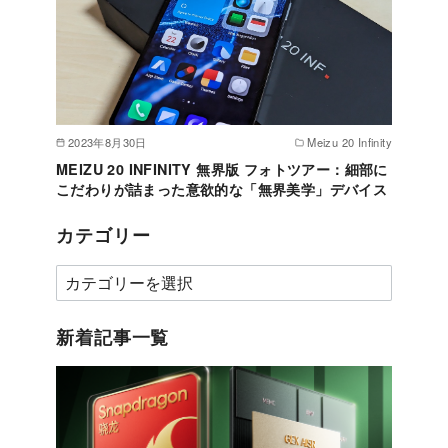
2023年8月30日
Meizu 20 Infinity
MEIZU 20 INFINITY 無界版 フォトツアー：細部に
こだわりが詰まった意欲的な「無界美学」デバイス
カテゴリー
カ
テ
ゴ
新着記事一覧
リ
ー