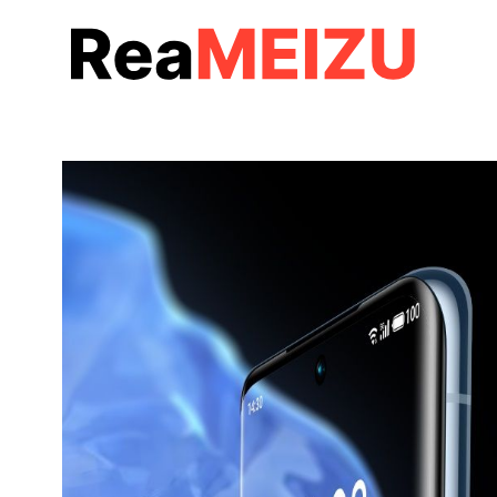
コ
ン
テ
ン
ツ
へ
移
動