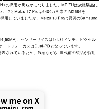
CELL GN1の採用が明らかになりました。MEIZUは旗艦製品に
7とMeizu 17 Proは6400万画素のIMX686を、
586を採用していましたが、Meizu 18 Proは異例のSamsung
144(50MP)、センサーサイズは1/1.31インチ、ピクセル
s、オートフォーカスはDual-PDとなっています。
GN2が発表されているため、残念ながら1世代前の製品が採用