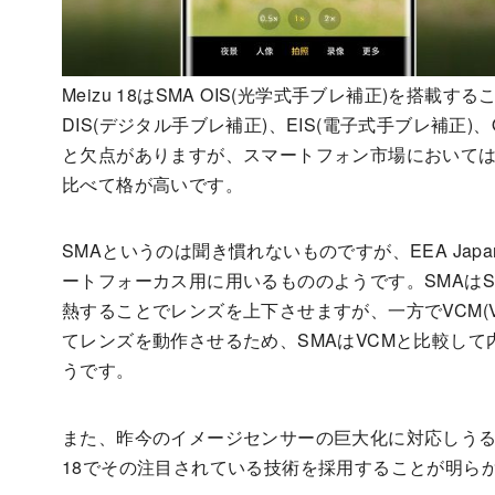
Meizu 18はSMA OIS(光学式手ブレ補正)を
DIS(デジタル手ブレ補正)、EIS(電子式手ブレ補正)
と欠点がありますが、スマートフォン市場においてはO
比べて格が高いです。
SMAというのは聞き慣れないものですが、EEA Ja
ートフォーカス用に用いるもののようです。SMAはShap
熱することでレンズを上下させますが、一方でVCM(Voic
てレンズを動作させるため、SMAはVCMと比較し
うです。
また、昨今のイメージセンサーの巨大化に対応しうる技術
18でその注目されている技術を採用することが明ら