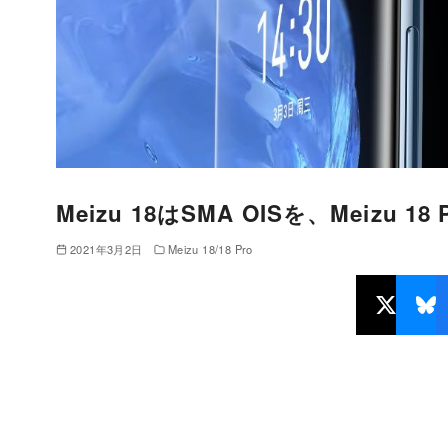
Meizu 18はSMA OISを、Meizu 18
2021年3月2日
Meizu 18/18 Pro