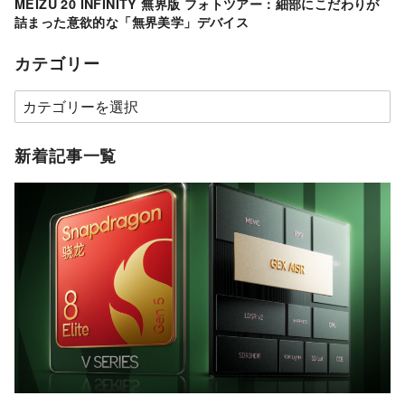
MEIZU 20 INFINITY 無界版 フォトツアー：細部にこだわりが
詰まった意欲的な「無界美学」デバイス
カテゴリー
カ
テ
ゴ
新着記事一覧
リ
ー