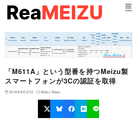
コ
ン
テ
ン
ツ
へ
移
動
「M611A」という型番を持つMeizu製
スマートフォンが3Cの認証を取得
2016年9月27日
Meizu News