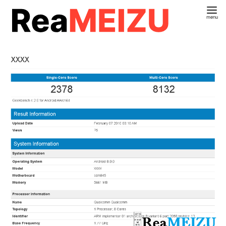
コ
ン
テ
ン
ツ
へ
移
動