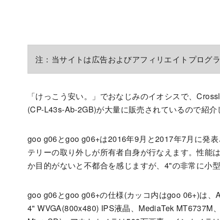
注：当サイトは広告およびアフィリエイトプログ
「けっこう安い。」でおなじみのイオシスで、Crosslink Mark
(CP-L43s-Ab-2GB)が大量に販売されているので紹
goo g06とgoo g06+は2016年9月と2017年7
テリーの取り外しが所有者自身が行なえます。性能は
か目的がないと不都合を感じますが、4"の非常に小
goo g06とgoo g06+の仕様(カッコ内はgoo 06+)は、Androi
4" WVGA(800x480) IPS液晶、MediaTek MT673