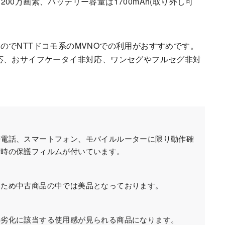
は200万画素、バッテリー容量は1700mAh(取り外し可
利用できるのでNTTドコモ系のMVNOでの利用がおすすめです。
水防塵非対応、おサイフケータイ非対応、ワンセグやフルセグ非対
帯電話、スマートフォン、モバイルルーターに限り動作確
荷時の保護フィルムが付いています。
いため中古商品の中では美品となっております。
年劣化に該当する使用感が見られる商品になります。