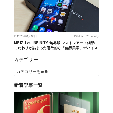
2023年8月30日
Meizu 20 Infinity
MEIZU 20 INFINITY 無界版 フォトツアー：細部に
こだわりが詰まった意欲的な「無界美学」デバイス
カテゴリー
カ
テ
ゴ
新着記事一覧
リ
ー