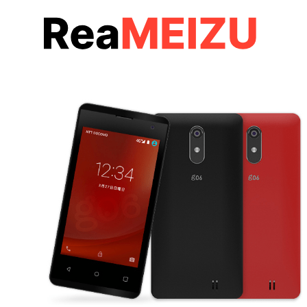
コ
ン
テ
ン
ツ
へ
移
動