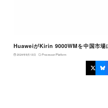
HuaweiがKirin 9000WMを中
2024年9月13日
Processor/Platform