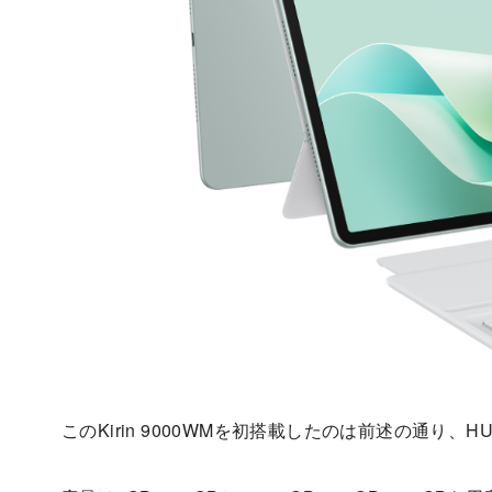
このKirin 9000WMを初搭載したのは前述の通り、HUAW