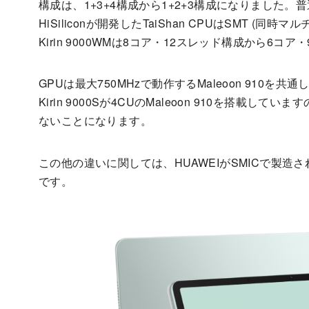
構成は、1+3+4構成から1+2+3構成になりました
HiSiliconが開発したTaiShan CPUはSMT 
Kirin 9000WMは8コア・12スレッド構成から6
GPUは最大750MHzで動作するMaleoon 910
Kirin 9000Sが4CUのMaleoon 910を搭載して
ないことになります。
この他の違いに関しては、HUAWEIがSMICで製造さ
です。