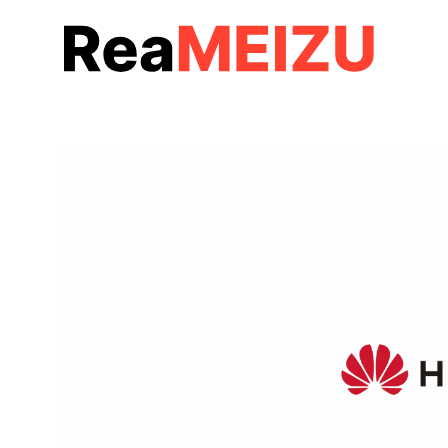
コ
ン
テ
ン
ツ
へ
移
動