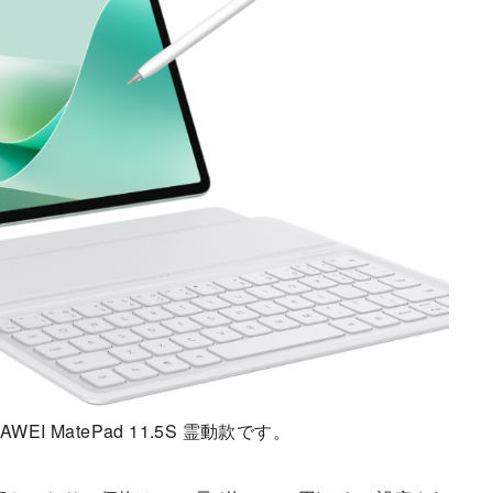
EI MatePad 11.5S 霊動款です。