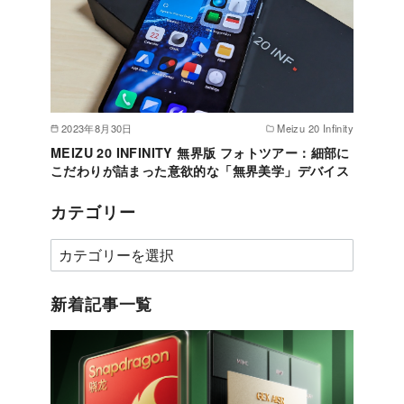
2023年8月30日
Meizu 20 Infinity
MEIZU 20 INFINITY 無界版 フォトツアー：細部に
こだわりが詰まった意欲的な「無界美学」デバイス
カテゴリー
カ
テ
ゴ
新着記事一覧
リ
ー