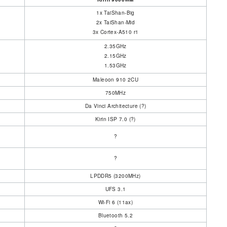
1x TaiShan-Big
2x TaiShan-Mid
3x Cortex-A510 r1
2.35GHz
2.15GHz
1.53GHz
Maleoon 910 2CU
750MHz
Da Vinci Architecture (?)
Kirin ISP 7.0 (?)
?
?
LPDDR5 (3200MHz)
UFS 3.1
Wi-Fi 6 (11ax)
Bluetooth 5.2