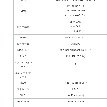
1x TaiShan-Big
3x TaiShan-Mid
CPU
4x Cortex-A510 r1
2.49GHz
2.15GHz
動作周波数
1.53GHz
GPU
Maleoon 910 3CU
動作周波数
750MHz
NPU/DSP
Da Vinci Architecture 3.0 (?)
カメラ
Kirin ISP 7.0 (?)
リフレッシュレ
?
ート
エンコード/デ
?
コード
RAM
LPDDR5 (3200MHz)
ストレージ
UFS 3.1
Wi-Fi
Wi-Fi 6 (11ax)
Bluetooth
Bluetooth 5.2