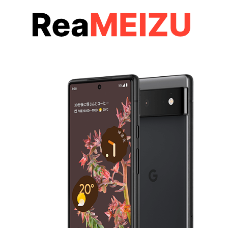
コ
ン
テ
ン
ツ
へ
移
動