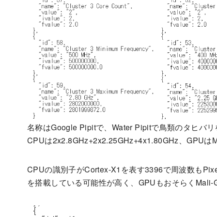
名称はGoogle Pipitで、Water Pipitで鳥類のタヒ
CPUは2x2.8GHz+2x2.25GHz+4x1.80GHz、GP
CPUの識別子がCortex-X1を表す3396で周波数もPixel 
を搭載している可能性が高く、GPUもおそらくMali-