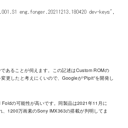
中であることが伺えます。この記述はCustom ROMの
載を変更したと考えにくいので、Googleが“Pipit”を開発し
l Foldの可能性が高いです。同製品は2021年11月に
認され、1200万画素のSony IMX363の搭載が判明してま