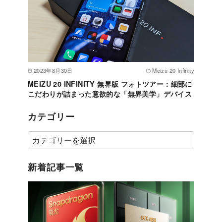
2023年8月30日
Meizu 20 Infinity
MEIZU 20 INFINITY 無界版 フォトツアー：細部に
こだわりが詰まった意欲的な「無界美学」デバイス
カテゴリー
カ
テ
ゴ
新着記事一覧
リ
ー