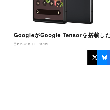
GoogleがGoogle Tensorを
2022年1月9日
Other