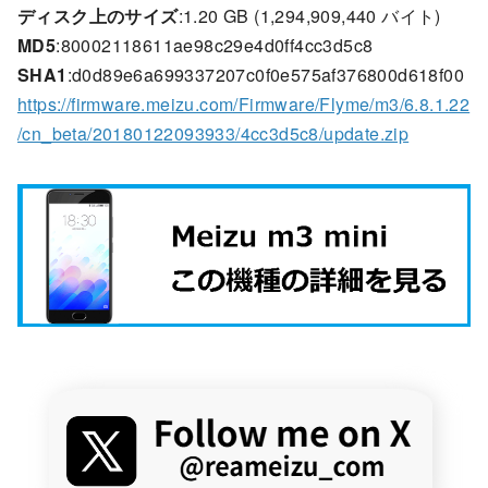
ディスク上のサイズ
:1.20 GB (1,294,909,440 バイト)
MD5
:80002118611ae98c29e4d0ff4cc3d5c8
SHA1
:d0d89e6a699337207c0f0e575af376800d618f00
https://firmware.meizu.com/Firmware/Flyme/m3/6.8.1.22
/cn_beta/20180122093933/4cc3d5c8/update.zip