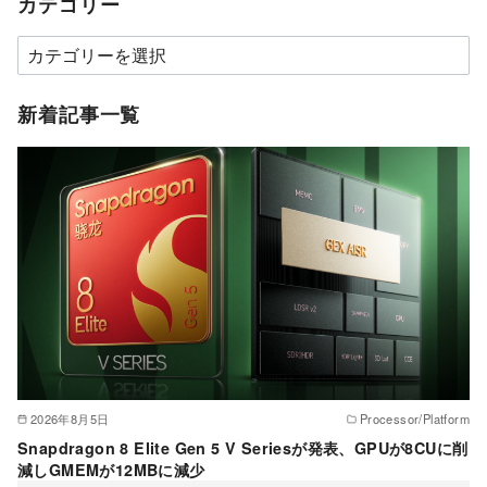
カテゴリー
カ
テ
ゴ
新着記事一覧
リ
ー
2026年8月5日
Processor/Platform
Snapdragon 8 Elite Gen 5 V Seriesが発表、GPUが8CUに削
減しGMEMが12MBに減少