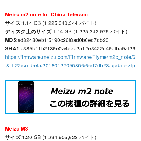
Meizu m2 note for China Telecom
サイズ
:1.14 GB (1,225,340,344 バイト)
ディスク上のサイズ
:1.14 GB (1,225,342,976 バイト)
MD5
:ad82480eb1f5190c26f8ad0b6ed7db23
SHA1
:c389b11b2139e0a4eac2a12e3422d49dfba9af26
https://firmware.meizu.com/Firmware/Flyme/m2c_note/6
.8.1.22/cn_beta/20180122095856/6ed7db23/update.zip
Meizu M3
サイズ
:1.20 GB (1,294,905,628 バイト)