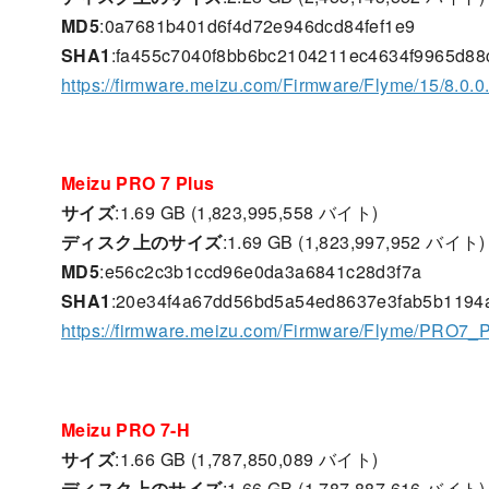
MD5
:0a7681b401d6f4d72e946dcd84fef1e9
SHA1
:fa455c7040f8bb6bc2104211ec4634f9965d88
https://firmware.meizu.com/Firmware/Flyme/15/8.0.
Meizu PRO 7 Plus
サイズ
:1.69 GB (1,823,995,558 バイト)
ディスク上のサイズ
:1.69 GB (1,823,997,952 バイト)
MD5
:e56c2c3b1ccd96e0da3a6841c28d3f7a
SHA1
:20e34f4a67dd56bd5a54ed8637e3fab5b1194
https://firmware.meizu.com/Firmware/Flyme/PRO7_P
Meizu PRO 7-H
サイズ
:1.66 GB (1,787,850,089 バイト)
ディスク上のサイズ
:1.66 GB (1,787,887,616 バイト)