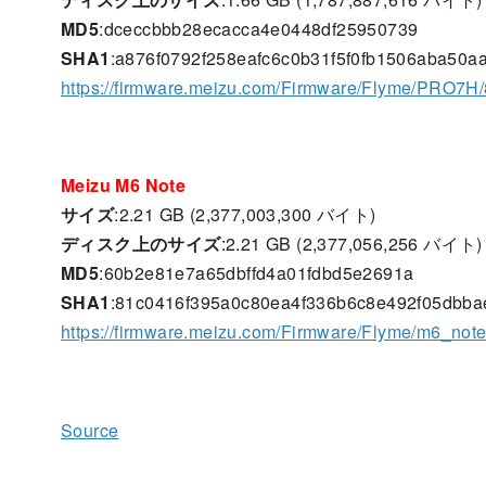
MD5
:dceccbbb28ecacca4e0448df25950739
SHA1
:a876f0792f258eafc6c0b31f5f0fb1506aba50a
https://firmware.meizu.com/Firmware/Flyme/PRO7H
Meizu M6 Note
サイズ
:2.21 GB (2,377,003,300 バイト)
ディスク上のサイズ
:2.21 GB (2,377,056,256 バイト)
MD5
:60b2e81e7a65dbffd4a01fdbd5e2691a
SHA1
:81c0416f395a0c80ea4f336b6c8e492f05dbba
https://firmware.meizu.com/Firmware/Flyme/m6_not
Source