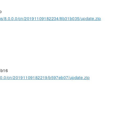
b
lus/8.0.0.0/cn/20191109182234/8b31b035/update.zip
2b16
0.0.0/cn/20191109182219/b597eb07/update.zip