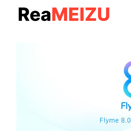
コ
ン
テ
ン
ツ
へ
移
動