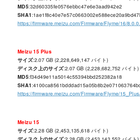
MD5
:32d60335fe0576ebbc47e6e3aad942e2
SHA1
:1ae1f8c40e7e57c0663002e588ece20a9bd47
https://firmware.meizu.com/Firmware/Flyme/16/8.0
Meizu 15 Plus
サイズ
:2.07 GB (2,228,649,147 バイト)
ディスク上のサイズ
:2.07 GB (2,228,682,752 バイト)
MD5
:f34d49e11a5014c55394bbd252382a18
SHA1
:4100ca8561bdddad15a05b8b2e071063764b
https://firmware.meizu.com/Firmware/Flyme/15_Plu
Meizu 15
サイズ
:2.28 GB (2,453,135,618 バイト)
ディスク上のサイズ
:2.28 GB (2,453,143,552 バイト)