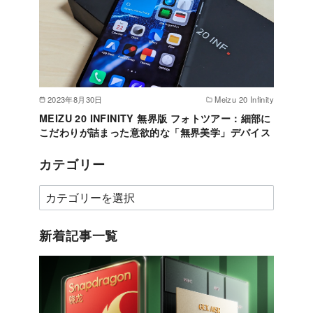
2023年8月30日
Meizu 20 Infinity
MEIZU 20 INFINITY 無界版 フォトツアー：細部に
こだわりが詰まった意欲的な「無界美学」デバイス
カテゴリー
カ
テ
ゴ
新着記事一覧
リ
ー