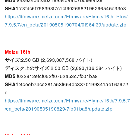
MD5
:843e24de2ab3169a4d49fc7b0f964f39
SHA1
:c3f4c5f798393f7c1cf9026982196296545e33e3
https://firmware.meizu.com/Firmware/Flyme/16th_Plus/
7.9.5.7/cn_beta/20190505190704/0f964f39/update.zip
Meizu 16th
サイズ
:2.50 GB (2,693,087,568 バイト)
ディスク上のサイズ
:2.50 GB (2,693,136,384 バイト)
MD5
:f022912efcf052ff0752a53c7fb01ba8
SHA1
:4ceeb74ce381a53f654db3870199341ae16a972
e
https://firmware.meizu.com/Firmware/Flyme/16th/7.9.5.7
/cn_beta/20190505190829/7fb01ba8/update.zip