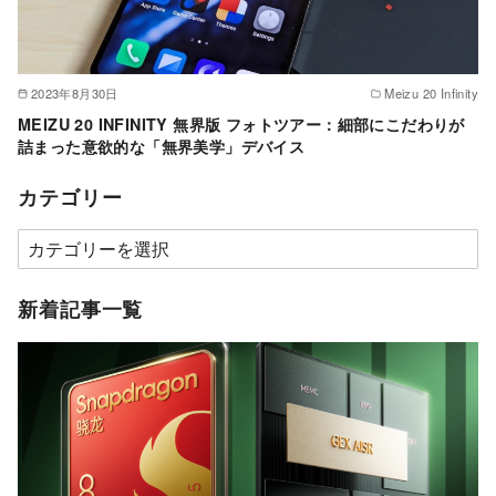
2023年8月30日
Meizu 20 Infinity
MEIZU 20 INFINITY 無界版 フォトツアー：細部にこだわりが
詰まった意欲的な「無界美学」デバイス
カテゴリー
カ
テ
ゴ
新着記事一覧
リ
ー