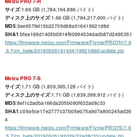
Meizu PRO 7-H
サイズ
:1.66 GB (1,784,164,886 バイト)
ディスク上のサイズ
:1.66 GB (1,784,217,600 バイト)
MD5
:3ee6579d15b22705d68a016419921d8d
SHA1
:bfea169d1405b0814f90994534dadb87d2495351
https://firmware.meizu.com/Firmware/Flyme/PRO7H/7.9
.5.7/cn_beta/20190505191934/19921d8d/update.zip
Meizu PRO 7-S
サイズ
:1.71 GB (1,839,365,128 バイト)
ディスク上のサイズ
:1.71 GB (1,839,398,912 バイト)
MD5
:8ef1c2adba166da205b090f632ad8c33
SHA1
:c09a5ce17e2777c37b05eb75a9d7a800245ad26
4
https://firmware.meizu.com/Firmware/Flyme/PRO7S/7.9
.5.7/cn_beta/20190505192029/32ad8c33/update.zip