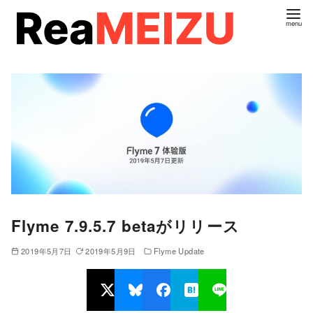
コ
ン
テ
ン
ツ
へ
移
動
Flyme 7.9.5.7 betaがリリース
2019年5月7日
2019年5月9日
Flyme Update