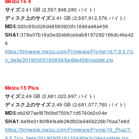
Meizu 16 X
サイズ
:2.41 GB (2,597,848,280 バイト)
ディスク上のサイズ
:2.41 GB (2,597,912,576 バイト)
MD5
:2d3c95cd26d48580920fc1666a48a458
SHA1
:378a07b18a3ed2eb6cebab8197282166dc46a42
6
https://firmware.meizu.com/Firmware/Flyme/16/7.9.5.7/c
n_beta/20190505190934/6a48a458/update.zip
Meizu 15 Plus
サイズ
:2.49 GB (2,681,023,997 バイト)
ディスク上のサイズ
:2.49 GB (2,681,077,760 バイト)
MD5
:eb26f7aef87b0bd750b71d5760e2c04e
SHA1
:4af9e3180f84faafe28dfd2e646b226b79aa7e8d
https://firmware.meizu.com/Firmware/Flyme/15_Plus/7.
9.5.7/cn_beta/20190505191104/60e2c04e/update.zip