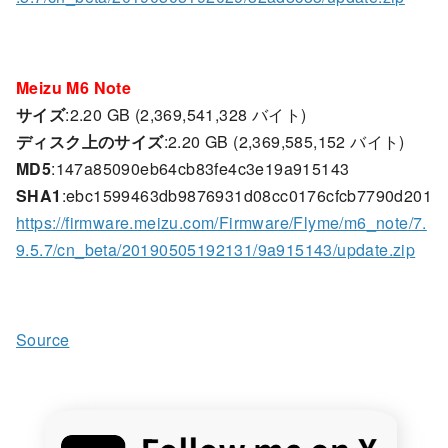
Meizu M6 Note
サイズ
:2.20 GB (2,369,541,328 バイト)
ディスク上のサイズ
:2.20 GB (2,369,585,152 バイト)
MD5
:147a85090eb64cb83fe4c3e19a915143
SHA1
:ebc1599463db9876931d08cc0176cfcb7790d201
https://firmware.meizu.com/Firmware/Flyme/m6_note/7.
9.5.7/cn_beta/20190505192131/9a915143/update.zip
Source