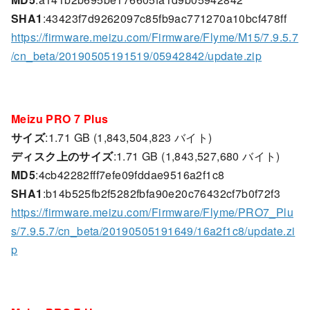
SHA1
:43423f7d9262097c85fb9ac771270a10bcf478ff
https://firmware.meizu.com/Firmware/Flyme/M15/7.9.5.7
/cn_beta/20190505191519/05942842/update.zip
Meizu PRO 7 Plus
サイズ
:1.71 GB (1,843,504,823 バイト)
ディスク上のサイズ
:1.71 GB (1,843,527,680 バイト)
MD5
:4cb42282fff7efe09fddae9516a2f1c8
SHA1
:b14b525fb2f5282fbfa90e20c76432cf7b0f72f3
https://firmware.meizu.com/Firmware/Flyme/PRO7_Plu
s/7.9.5.7/cn_beta/20190505191649/16a2f1c8/update.zi
p