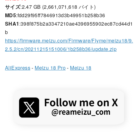
サイズ
:2.47 GB (2,661,071,618 バイト)
MD5
:fdd29f95ff7846913d3b49951b258b36
SHA1
:398f875b2a3347210ae4396955902ec87cd44d1
b
https://firmware.meizu.com/Firmware/Flyme/meizu18/9.
2.5.2/cn/20211215151006/1b258b36/update.zip
AliExpress
-
Meizu 18 Pro
-
Meizu 18