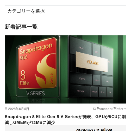
カ
テ
ゴ
新着記事一覧
リ
ー
2026年8月5日
Processor/Platform
Snapdragon 8 Elite Gen 5 V Seriesが発表、GPUが8CUに削
減しGMEMが12MBに減少