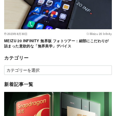
2023年8月30日
Meizu 20 Infinity
MEIZU 20 INFINITY 無界版 フォトツアー：細部にこだわりが
詰まった意欲的な「無界美学」デバイス
カテゴリー
カ
テ
ゴ
新着記事一覧
リ
ー