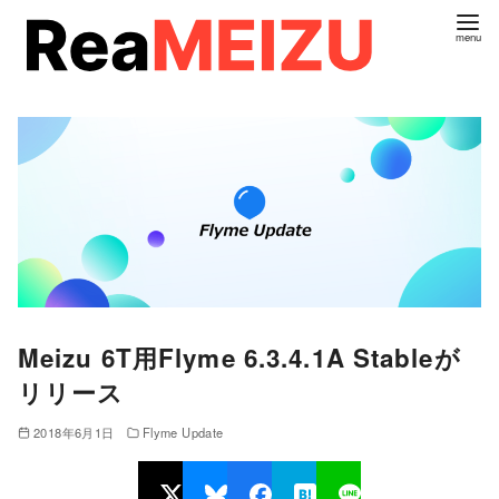
コ
ン
テ
ン
ツ
へ
移
動
Meizu 6T用Flyme 6.3.4.1A Stableが
リリース
2018年6月1日
Flyme Update