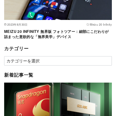
2023年8月30日
Meizu 20 Infinity
MEIZU 20 INFINITY 無界版 フォトツアー：細部にこだわりが
詰まった意欲的な「無界美学」デバイス
カテゴリー
カ
テ
ゴ
新着記事一覧
リ
ー