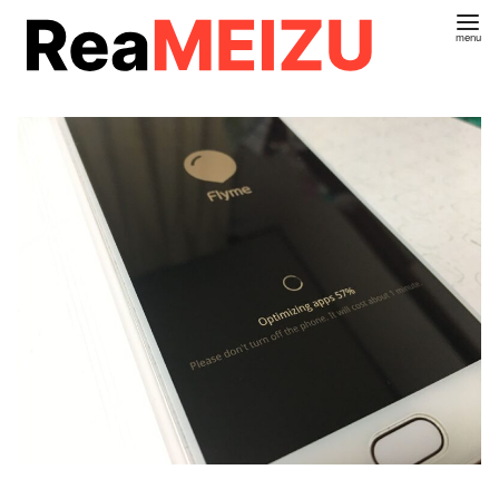
コ
ン
テ
ン
ツ
へ
移
動