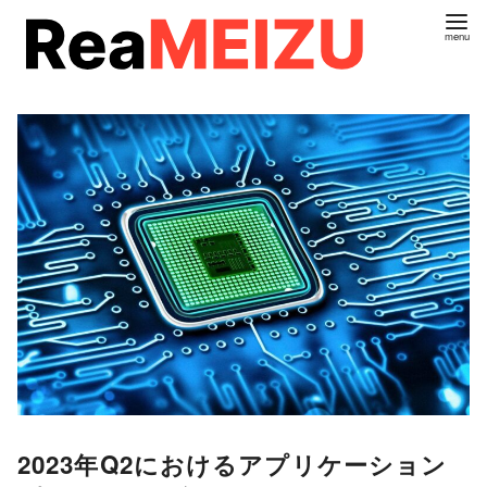
コ
ン
テ
ン
ツ
へ
移
動
2023年Q2におけるアプリケーション