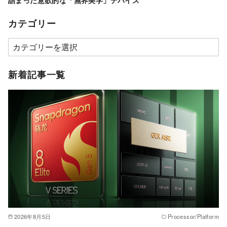
カテゴリー
カ
テ
ゴ
新着記事一覧
リ
ー
2026年8月5日
Processor/Platform