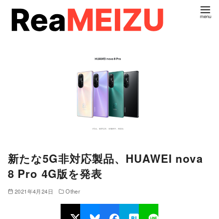
コ
ン
テ
ン
ツ
へ
移
動
新たな5G非対応製品、HUAWEI nova
8 Pro 4G版を発表
2021年4月24日
Other