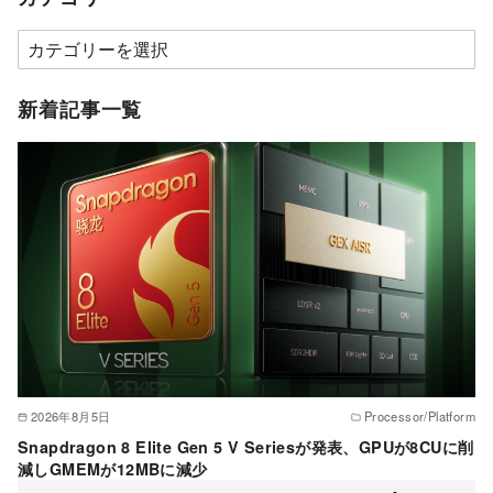
カ
テ
ゴ
新着記事一覧
リ
ー
2026年8月5日
Processor/Platform
Snapdragon 8 Elite Gen 5 V Seriesが発表、GPUが8CUに削
減しGMEMが12MBに減少