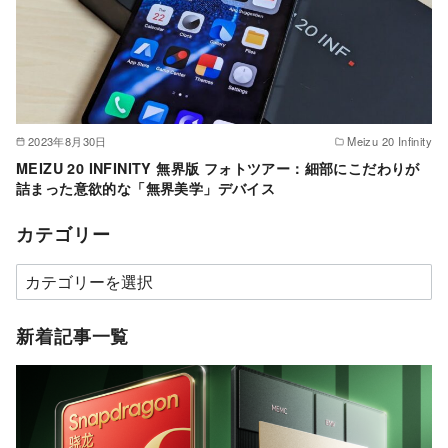
2023年8月30日
Meizu 20 Infinity
MEIZU 20 INFINITY 無界版 フォトツアー：細部にこだわりが
詰まった意欲的な「無界美学」デバイス
カテゴリー
カ
テ
ゴ
新着記事一覧
リ
ー