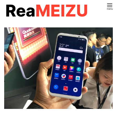
コ
ン
テ
ン
ツ
へ
移
動