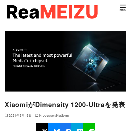
コ
ン
テ
ン
ツ
へ
移
動
XiaomiがDimensity 1200-Ultraを発表
2021年9月16日
Processor/Platform