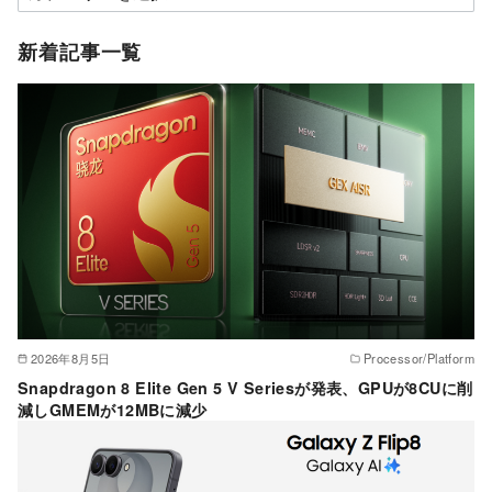
テ
ゴ
新着記事一覧
リ
ー
2026年8月5日
Processor/Platform
Snapdragon 8 Elite Gen 5 V Seriesが発表、GPUが8CUに削
減しGMEMが12MBに減少