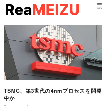
コ
ン
テ
ン
ツ
へ
移
動
TSMC、第3世代の4nmプロセスを開発
中か