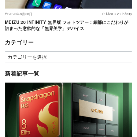
2023年8月30日
Meizu 20 Infinity
MEIZU 20 INFINITY 無界版 フォトツアー：細部にこだわりが
詰まった意欲的な「無界美学」デバイス
カテゴリー
カ
テ
ゴ
新着記事一覧
リ
ー