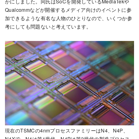
かにしました。同氏はSoCを開発しているMediaTekや
Qualcommなどが開催するメディア向けのイベントに参
加できるような有名な人物のひとりなので、いくつか参
考にしても問題ないと考えています。
現在のTSMCの4nmプロセスファミリーはN4、N4P、
N4Xで、N4は第1世代、N4Pは第2世代の製造プロセス