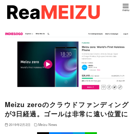
コ
ン
テ
ン
ツ
へ
移
動
Meizu zeroのクラウドファンディング
が3日経過。ゴールは非常に遠い位置に
2019年2月2日
Meizu News