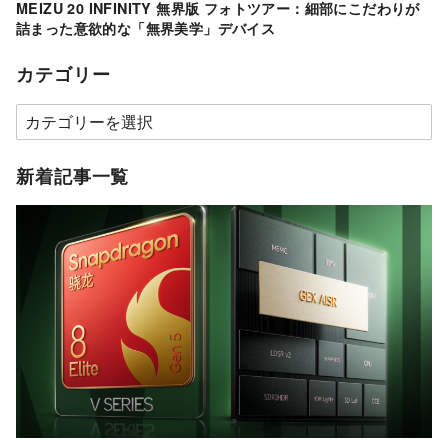
MEIZU 20 INFINITY 無界版 フォトツアー：細部にこだわりが
詰まった意欲的な「無界美学」デバイス
カテゴリー
カ
テ
ゴ
新着記事一覧
リ
ー