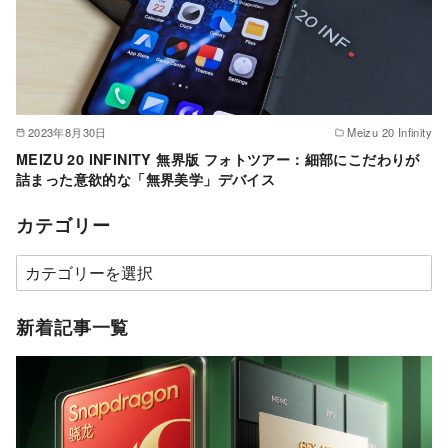
2023年8月30日
Meizu 20 Infinity
MEIZU 20 INFINITY 無界版 フォトツアー：細部にこだわりが
詰まった意欲的な「無界美学」デバイス
カテゴリー
カ
テ
ゴ
新着記事一覧
リ
ー