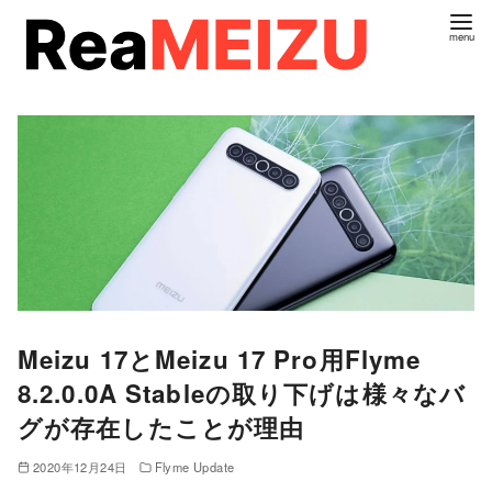
コ
ン
テ
ン
ツ
へ
移
動
Meizu 17とMeizu 17 Pro用Flyme
8.2.0.0A Stableの取り下げは様々なバ
グが存在したことが理由
2020年12月24日
Flyme Update