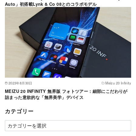
Auto」初搭載Lynk & Co 08とのコラボモデル
2023年8月30日
Meizu 20 Infinity
MEIZU 20 INFINITY 無界版 フォトツアー：細部にこだわりが
詰まった意欲的な「無界美学」デバイス
カテゴリー
カ
テ