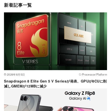
ゴ
新着記事一覧
リ
ー
2026年8月5日
Processor/Platform
Snapdragon 8 Elite Gen 5 V Seriesが発表、GPUが8CUに削
減しGMEMが12MBに減少