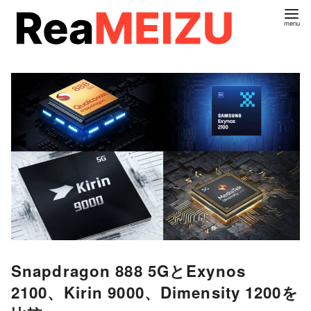
コ
ン
テ
ン
ツ
へ
移
動
Snapdragon 888 5GとExynos
2100、Kirin 9000、Dimensity 1200を