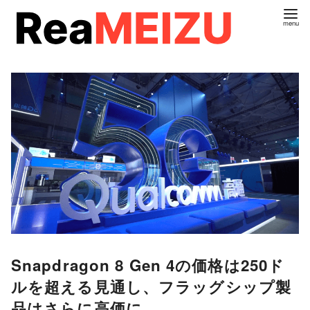
コ
ン
テ
ン
ツ
へ
移
動
Snapdragon 8 Gen 4の価格は250ド
ルを超える見通し、フラッグシップ製
品はさらに高価に