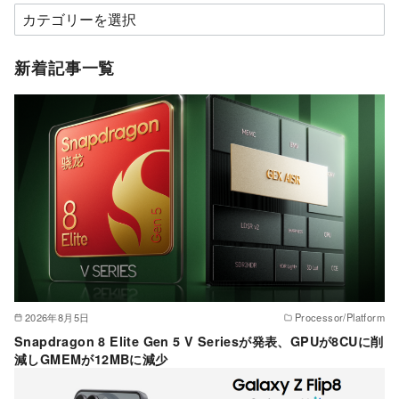
カ
テ
ゴ
新着記事一覧
リ
ー
2026年8月5日
Processor/Platform
Snapdragon 8 Elite Gen 5 V Seriesが発表、GPUが8CUに削
減しGMEMが12MBに減少