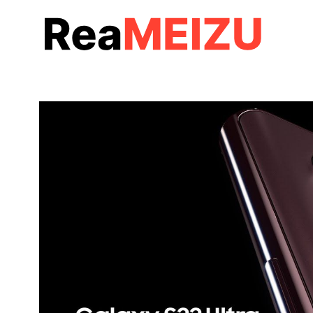
コ
ン
テ
ン
ツ
へ
移
動