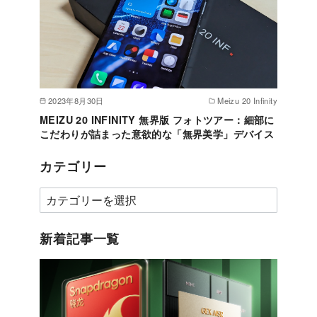
2023年8月30日
Meizu 20 Infinity
MEIZU 20 INFINITY 無界版 フォトツアー：細部に
こだわりが詰まった意欲的な「無界美学」デバイス
カテゴリー
カ
テ
ゴ
新着記事一覧
リ
ー