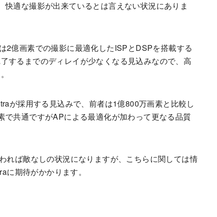
、快適な撮影が出来ているとは言えない状況にありま
en 3は2億画素での撮影に最適化したISPとDSPを搭載する
完了するまでのディレイが少なくなる見込みなので、高
す。
S24 Ultraが採用する見込みで、前者は1億800万画素と比較し
素で共通ですがAPによる最適化が加わって更なる品質
Sの改善が加われば敵なしの状況になりますが、こちらに関しては情
ltraに期待がかかります。