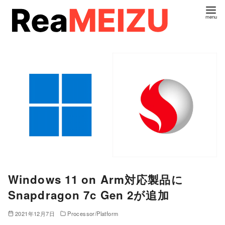
コ
ン
テ
ン
ツ
へ
移
動
Windows 11 on Arm対応製品に
Snapdragon 7c Gen 2が追加
2021年12月7日
Processor/Platform