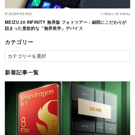
2023年8月30日
Meizu 20 Infinity
MEIZU 20 INFINITY 無界版 フォトツアー：細部にこだわりが
詰まった意欲的な「無界美学」デバイス
カテゴリー
カ
テ
ゴ
新着記事一覧
リ
ー