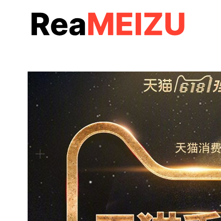
コ
ン
テ
ン
ツ
へ
移
動