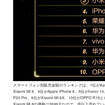
スマートフォン別販売金額のランキングは、1位がApple iPho
Xiaomi Mi 8、4位がApple iPhone 8、5位がhonor
P20 Pro、9位がXiaomi Mi 6X、10位がOPPO 
Xiaomi Mi 8の価格は2699元なので、倍以上売れ