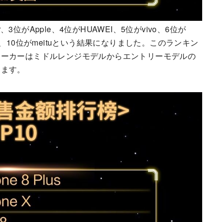
3位がApple、4位がHUAWEI、5位がvivo、6位が
60、10位がmeituという結果になりました。このランキン
メーカーはミドルレンジモデルからエントリーモデルの
します。