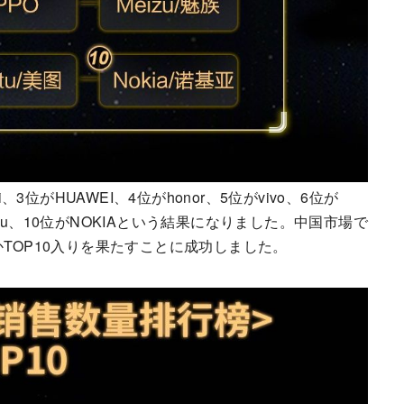
3位がHUAWEI、4位がhonor、5位がvivo、6位が
eitu、10位がNOKIAという結果になりました。中国市場で
かTOP10入りを果たすことに成功しました。