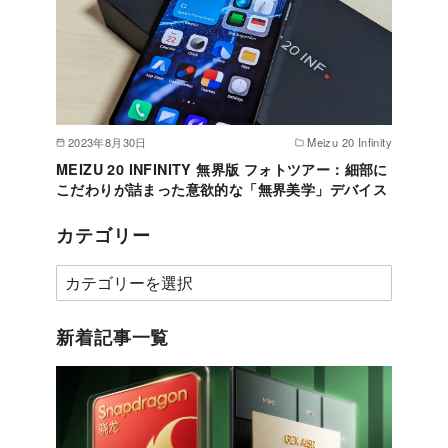
2023年8月30日
Meizu 20 Infinity
MEIZU 20 INFINITY 無界版 フォトツアー：細部に
こだわりが詰まった意欲的な「無界美学」デバイス
カテゴリー
カ
テ
ゴ
新着記事一覧
リ
ー