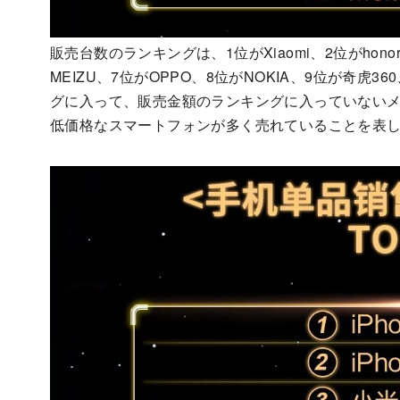
販売台数のランキングは、1位がXiaomi、2位がhonor、
MEIZU、7位がOPPO、8位がNOKIA、9位が奇虎3
グに入って、販売金額のランキングに入っていない
低価格なスマートフォンが多く売れていることを表