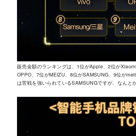
販売金額のランキングは、1位がApple、2位がXiaomi、
OPPO、7位がMEIZU、8位がSAMSUNG、9位がm
は苦戦を強いられているSAMSUNGですが、なんと