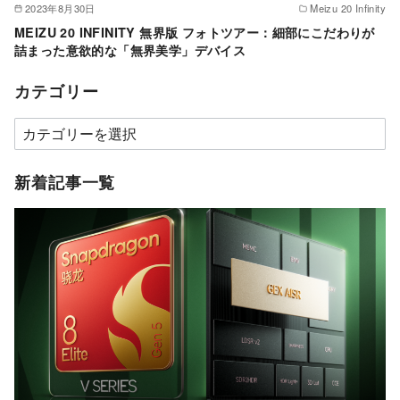
2023年8月30日
Meizu 20 Infinity
MEIZU 20 INFINITY 無界版 フォトツアー：細部にこだわりが
詰まった意欲的な「無界美学」デバイス
カテゴリー
カ
テ
ゴ
新着記事一覧
リ
ー