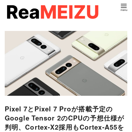
コ
ン
テ
ン
ツ
へ
移
動
Pixel 7とPixel 7 Proが搭載予定の
Google Tensor 2のCPUの予想仕様が
判明、Cortex-X2採用もCortex-A55を