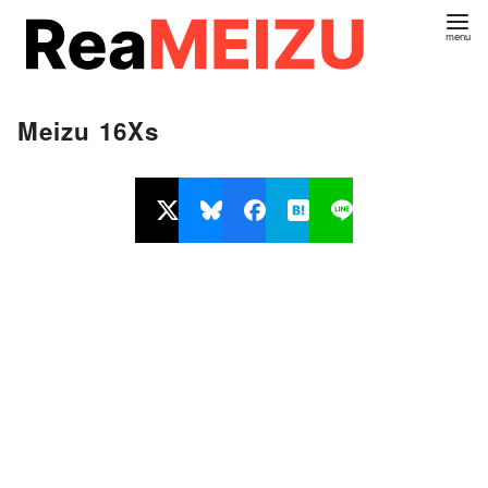
コ
ン
テ
ン
Meizu 16Xs
ツ
へ
移
動