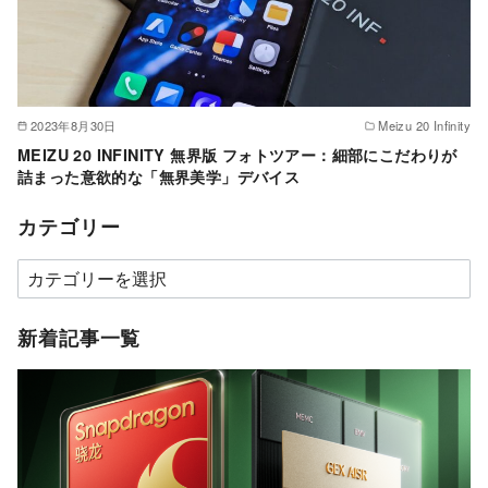
2023年8月30日
Meizu 20 Infinity
MEIZU 20 INFINITY 無界版 フォトツアー：細部にこだわりが
詰まった意欲的な「無界美学」デバイス
カテゴリー
カ
テ
ゴ
新着記事一覧
リ
ー