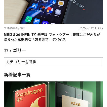
2023年8月30日
Meizu 20 Infinity
MEIZU 20 INFINITY 無界版 フォトツアー：細部にこだわりが
詰まった意欲的な「無界美学」デバイス
カテゴリー
カ
テ
ゴ
新着記事一覧
リ
ー