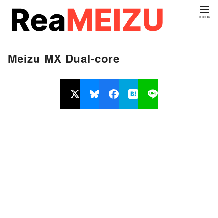
コ
ン
テ
ン
Meizu MX Dual-core
ツ
へ
移
動