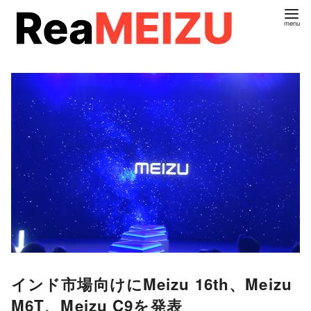
コ
ン
テ
ン
ツ
へ
移
動
インド市場向けにMeizu 16th、Meizu
M6T、Meizu C9を発表