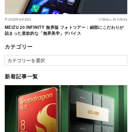
2023年8月30日
Meizu 20 Infinity
MEIZU 20 INFINITY 無界版 フォトツアー：細部にこだわりが
詰まった意欲的な「無界美学」デバイス
カテゴリー
カ
テ
ゴ
新着記事一覧
リ
ー