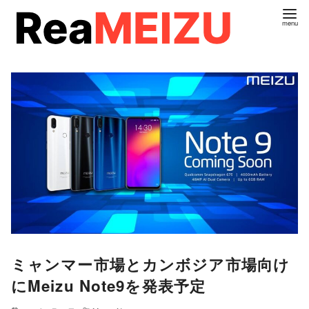
コ
ン
テ
ン
ツ
へ
移
動
ミャンマー市場とカンボジア市場向け
にMeizu Note9を発表予定