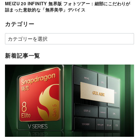
MEIZU 20 INFINITY 無界版 フォトツアー：細部にこだわりが
詰まった意欲的な「無界美学」デバイス
カテゴリー
カ
テ
ゴ
新着記事一覧
リ
ー