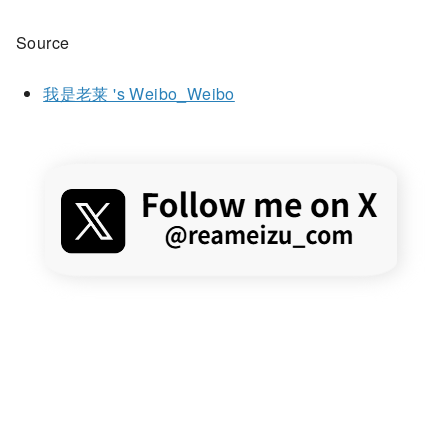
Source
我是老莱 's Weibo_Weibo