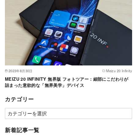
2023年8月30日
Meizu 20 Infinity
MEIZU 20 INFINITY 無界版 フォトツアー：細部にこだわりが
詰まった意欲的な「無界美学」デバイス
カテゴリー
カ
テ
ゴ
新着記事一覧
リ