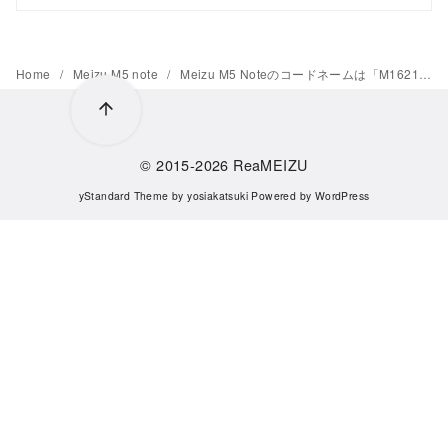
Home
Meizu M5 note
Meizu M5 Noteのコードネームは「M1621」で確定
© 2015-2026
ReaMEIZU
yStandard Theme
by
yosiakatsuki
Powered by
WordPress