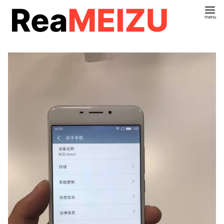
コ
ン
テ
ン
ツ
へ
移
動