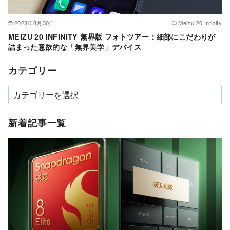
2023年8月30日
Meizu 20 Infinity
MEIZU 20 INFINITY 無界版 フォトツアー：細部にこだわりが
詰まった意欲的な「無界美学」デバイス
カテゴリー
カ
テ
ゴ
新着記事一覧
リ
ー