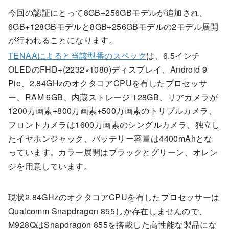
今回の認証にとって8GB+256GBモデルが追加され、
6GB+128GBモデルと8GB+256GBモデルの2モデル展開
が行われることになります。
TENAAによると当該型番のスペック
は、6.5インチ
OLEDのFHD+(2232×1080)ディスプレイ、Android 9
Pie、2.84GHzのオクタコアCPUを有したプロセッサ
ー、RAM 6GB、内蔵ストレージ 128GB、リアカメラが
1200万画素+800万画素+500万画素のトリプルカメラ、
フロントカメラは1600万画素のシングルカメラ、独立し
たイヤホンジャック、バッテリー容量は4400mAhとな
っています。カラー展開はブラックとグリーン、オレン
ジを用意しています。
現状2.84GHzのオクタコアCPUを有したプロセッサーは
Qualcomm Snapdragon 855しか存在しませんので、
M928QはSnapdragon 855を搭載した高性能な製品にな