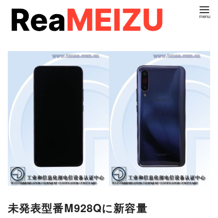
コ
ン
テ
ン
ツ
へ
移
動
未発表型番M928Qに新容量