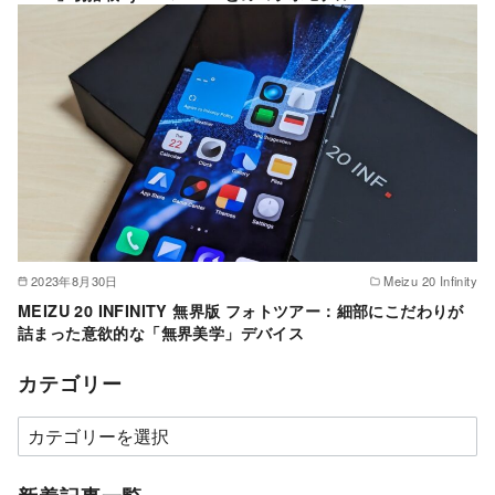
2023年8月30日
Meizu 20 Infinity
MEIZU 20 INFINITY 無界版 フォトツアー：細部にこだわりが
詰まった意欲的な「無界美学」デバイス
カテゴリー
カ
テ
ゴ