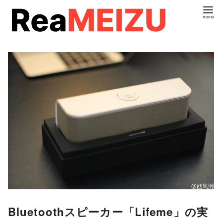
コ
ン
テ
ン
ツ
へ
移
動
Bluetoothスピーカー「Lifeme」の実