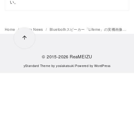
い。
Home
Meizu News
Bluetoothスピーカー「Lifeme」の実機画像が公開
© 2015-2026
ReaMEIZU
yStandard Theme
by
yosiakatsuki
Powered by
WordPress